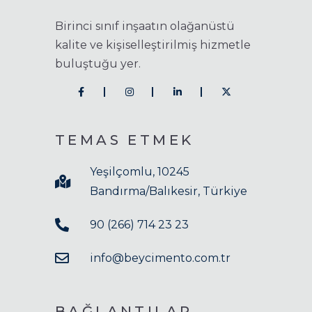
Birinci sınıf inşaatın olağanüstü
kalite ve kişiselleştirilmiş hizmetle
buluştuğu yer.
TEMAS ETMEK
Yeşilçomlu, 10245
Bandırma/Balıkesir, Türkiye
90 (266) 714 23 23
info@beycimento.com.tr
BAĞLANTILAR