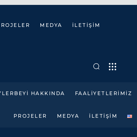
MA
PROJELER
MEDYA
İLETIŞIM
DEVAM
EDEN
PROJELER
YLERBEYI HAKKINDA
FAALIYETLERIMIZ
PROJELER
MEDYA
İLETIŞIM
AKKIMIZDA
LÜKS YAŞAM
IZYONUMUZ
KURUMSAL
E
BINALAR