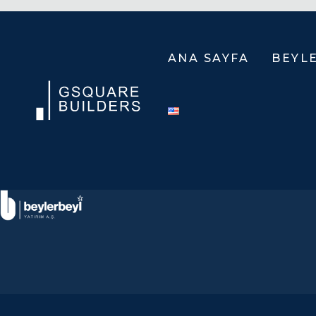
ANA SAYFA
BEYL
HAK
VIZ
VE
MIS
YÖN
SOS
SOR