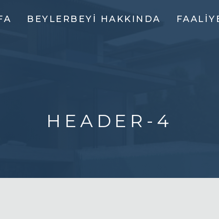
FA
BEYLERBEYI HAKKINDA
FAALIY
HAKKIMIZDA
LÜKS YA
M
K
VIZYONUMUZ
KURUMS
VE
BINALA
MISYONUMUZ
TICARI
YÖNETIM
BINALA
HEADER-4
SOSYAL
ENDÜSTR
SORUMLULUK
BINALA
ALIŞVER
MERKEZ
İNŞAATI
KURUM İ
BINA YE
PROJE