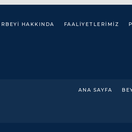
PLANLA
ERBEYI HAKKINDA
FAALIYETLERIMIZ
KIMIZDA
LÜKS YAŞAM
MAYA
MARINE
YONUMUZ
KURUMSAL
KONUTLARI
BINALAR
YONUMUZ
TICARI
ETIM
BINALAR
ANA SAYFA
BE
YAL
ENDÜSTRIYEL
UMLULUK
BINALAR
H
ALIŞVERIŞ
V
MERKEZI
V