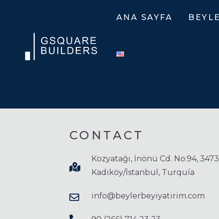
ANA SAYFA
BEYL
HAK
VIZ
VE
MIS
YÖN
CONTACT
SOS
SOR
Kozyatağı, İnönü Cd. No:94, 347
Kadıköy/İstanbul, Turquía
info@beylerbeyiyatirim.com