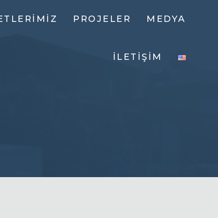
ETLERIMIZ
PROJELER
MEDYA
ŞAM
AYA MARINE
DEVAM EDEN
İLETIŞIM
ONUTLARI
PROJELER
AL
R
R
IYEL
R
IŞ
I
NŞAATI
NILEME